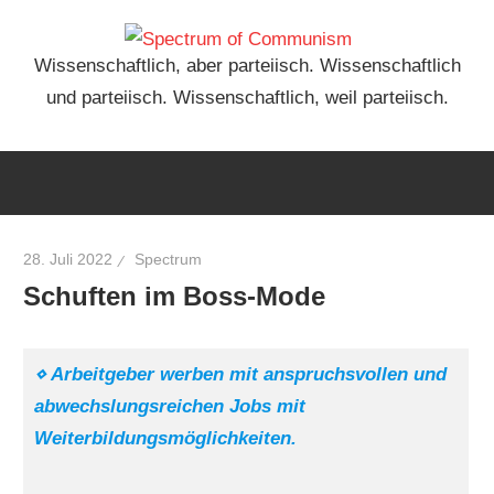
Zum
Spect
Inhalt
Wissenschaftlich, aber parteiisch. Wissenschaftlich
springen
und parteiisch. Wissenschaftlich, weil parteiisch.
of
Comm
28. Juli 2022
Spectrum
Schuften im Boss-Mode
⋄ Arbeitgeber werben mit anspruchsvollen und
abwechslungsreichen Jobs mit
Weiterbildungsmöglichkeiten.