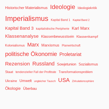
Ideologie
Historischer Materialismus
Ideologiekritik
Imperialismus
Kapital Band 1
Kapital Band 2
Kapital Band 3
Karl Marx
kapitalistische Peripherie
Klassenanalyse
Klassenbewusstsein
Klassenkampf
Marx
Marxismus
Kolonialismus
Planwirtschaft
politische Ökonomie
Proletariat
Russland
Rezension
Sowjetunion
Sozialismus
Staat
Transformationsproblem
tendenzieller Fall der Profitrate
USA
Ukraine
Umwelt
ungleicher Tausch
Zirkulationssphäre
Ökologie
Überbau