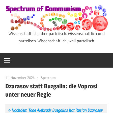
Zum
Inhalt
springen
Wissenschaftlich, aber parteiisch. Wissenschaftlich und
Spectrum
parteiisch. Wissenschaftlich, weil parteiisch.
of
Communism
11. November 2024
Spectrum
Dzarasov statt Buzgalin: die Voprosi
unter neuer Regie
⋄ Nachdem Tode Aleksadr Buzgalins hat Ruslan Dzarasov