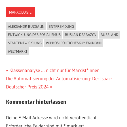
MARXOLOGIE
ALEKSANDR BUZGALIN
ENTFREMDUNG
ENTWICKLUNG DES SOZIALISMUS
RUSLAN DSARAZOV
RUSSLAND
STADTENTWICKLUNG
VOPROSI POLITICHESKOY EKONOMII
WELTMARKT
Beitragsnavigation
Vorheriger
Klassenanalyse … nicht nur für Marxist*innen
Nächster
Beitrag:
Die Automatisierung der Automatisierung: Der Isaac-
Beitrag:
Deutscher-Preis 2024
Kommentar hinterlassen
Deine E-Mail-Adresse wird nicht veröffentlicht.
Erforderliche Felder sind mit
*
markiert